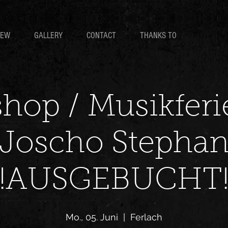
IEW
GALLERY
CONTACT
THANKS TO
hop / Musikferi
Joscho Stepha
!!AUSGEBUCHT!
Mo., 05. Juni
  |  
Ferlach