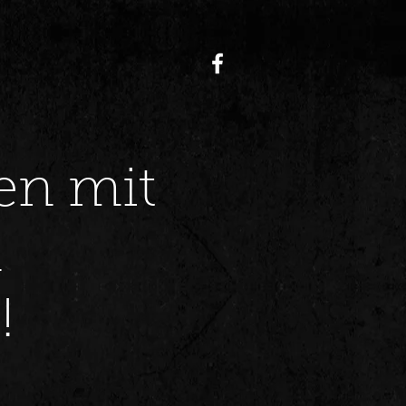
en mit
n
!