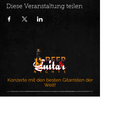
Diese Veranstaltung teilen
Konzerte mit den besten Gitarristen der
Welt!
Trage Dich in unseren Newsletter
ein und erhalte alle Neuigkeiten
zuerst.