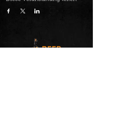
Konzerte mit den besten Gitarristen der
Welt!
Trage Dich in unseren Newsletter
ein und erhalte alle Neuigkeiten
zuerst.
Jetzt anmelden