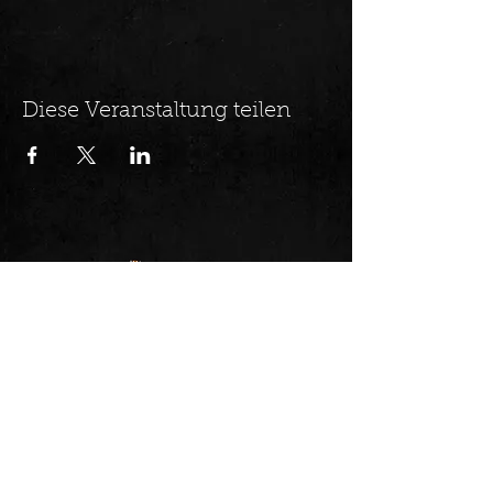
Diese Veranstaltung teilen
Konzerte mit den besten Gitarristen der
Welt!
Trage Dich in unseren Newsletter
ein und erhalte alle Neuigkeiten
zuerst.